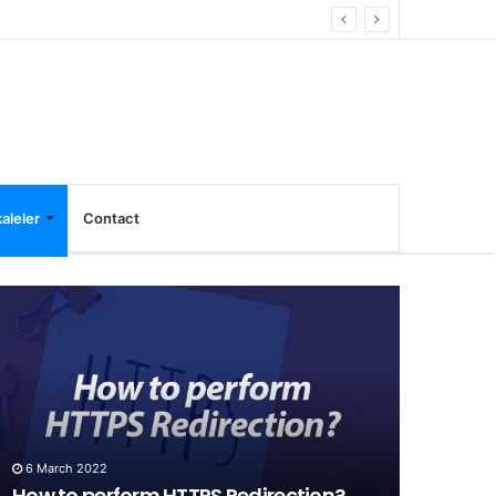
aleler
Contact
6 March 2022
3 Decemb
How to perform HTTPS Redirection?
Opencar