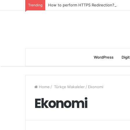
How to perform HTTPS Redirection?
Trending
WordPress
Digi
Home
/
Türkçe Makaleler
/
Ekonomi
Ekonomi
3 December 2020
Opencart User Password Reset