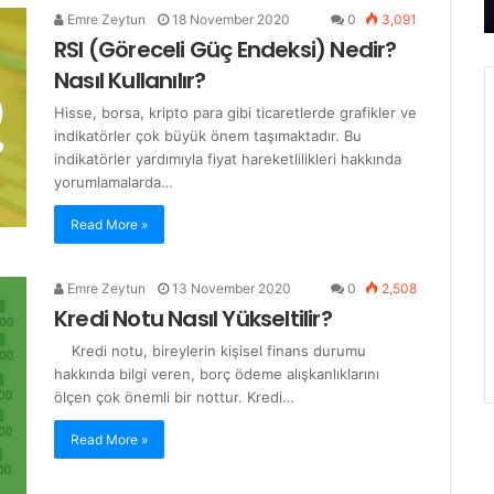
Emre Zeytun
18 November 2020
0
3,091
RSI (Göreceli Güç Endeksi) Nedir?
Nasıl Kullanılır?
Hisse, borsa, kripto para gibi ticaretlerde grafikler ve
indikatörler çok büyük önem taşımaktadır. Bu
indikatörler yardımıyla fiyat hareketlilikleri hakkında
yorumlamalarda…
Read More »
Emre Zeytun
13 November 2020
0
2,508
Kredi Notu Nasıl Yükseltilir?
Kredi notu, bireylerin kişisel finans durumu
hakkında bilgi veren, borç ödeme alışkanlıklarını
ölçen çok önemli bir nottur. Kredi…
Read More »